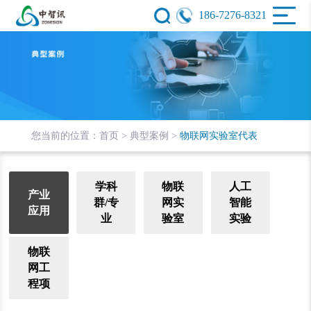
186-7276-8321
您当前的位置：
首页 >
典型案例 >
物联网实验室代表
学科
物联
人工
产业
群/专
网实
智能
应用
业
验室
实验
物联
网工
程项