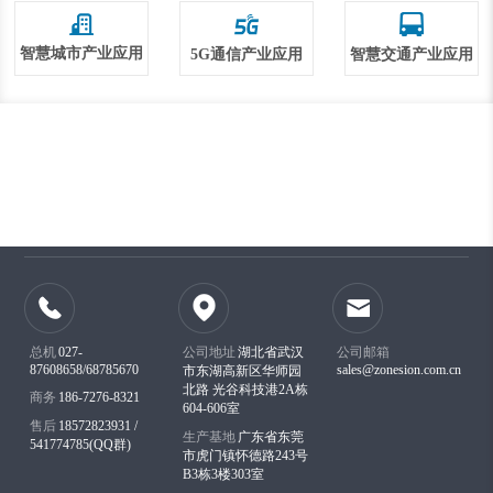
智慧城市产业应用
5G通信产业应用
智慧交通产业应用
总机
027-
公司地址
湖北省武汉
公司邮箱
87608658/68785670
sales@zonesion.com.cn
市东湖高新区华师园
北路 光谷科技港2A栋
商务
186-7276-8321
604-606室
售后
18572823931 /
生产基地
广东省东莞
541774785(QQ群)
市虎门镇怀德路243号
B3栋3楼303室