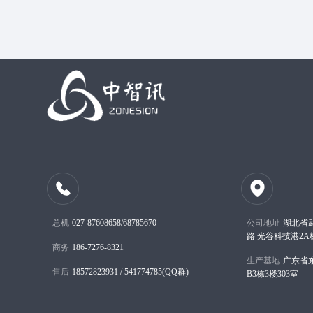
总机
027-87608658/68785670
公司地址
湖北省
路 光谷科技港2A栋6
商务
186-7276-8321
生产基地
广东省
售后
18572823931 / 541774785(QQ群)
B3栋3楼303室