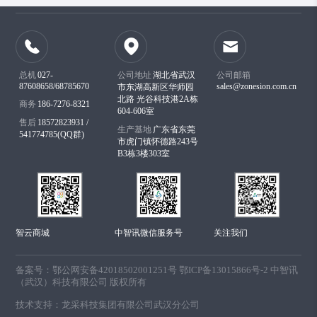
总机
027-
公司地址
湖北省武汉
公司邮箱
87608658/68785670
sales@zonesion.com.cn
市东湖高新区华师园
北路 光谷科技港2A栋
商务
186-7276-8321
604-606室
售后
18572823931 /
生产基地
广东省东莞
541774785(QQ群)
市虎门镇怀德路243号
B3栋3楼303室
智云商城
中智讯微信服务号
关注我们
备案号：
鄂公网安备42018502001251号 鄂ICP备13015866号-2 中智讯
（武汉）科技有限公司 版权所有
技术支持：
龙采科技集团有限公司武汉分公司