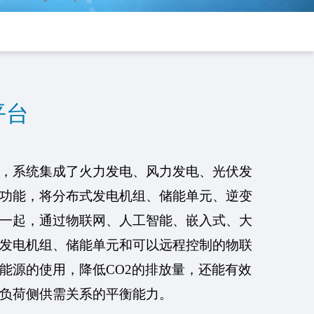
平台
，
系统集成了火力发电、风力发电、光伏发
功能
，
将分布式发电机组、储能
单元
、
逆变
一起，通过物联网
、
人工智能、嵌入式、大
发电机组、储能
单元
和可以远程控制的物联
能源的使用，降低
CO2的排放量
，
还能
有效
负荷侧供需关系的平衡能力
。