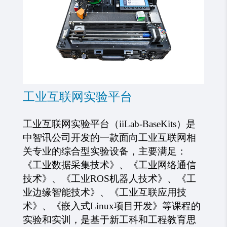
工业互联网实验平台
工业互联网实验平台（
iiLab-BaseKits）是
中智讯公司开发的一款面向工业互联网相
关专业的综合型实验设备，主要满足：
《工业
数据采集
技术》、《
工业
网络
通信
技术
》、《
工业
ROS机器人技术
》、《
工
业
边缘
智能技术
》、《
工业互联应用技
术
》、《
嵌入式
Linux项目开发
》
等课程的
实验和实训，是基于新工科和工程教育思